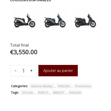
COULEURS DISPONIBLES
était :
est :
€4,050.00.
€3,550.00.
Total final
€3,550.00
Ajouter au panier
Categories:
,
,
Gamme Medley
PIAGGIO
Promotions
Tags:
,
,
,
125 cm3
EURO 5
MEDLEY
PIAGGIO