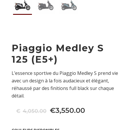
Piaggio Medley S
125 (E5+)
L’essence sportive du Piaggio Medley S prend vie
avec un design à la fois audacieux et élégant,
réhaussé par des finitions full black sur chaque
détail.
€
3,550.00
Le
Le
€
4,050.00
prix
prix
initial
actuel