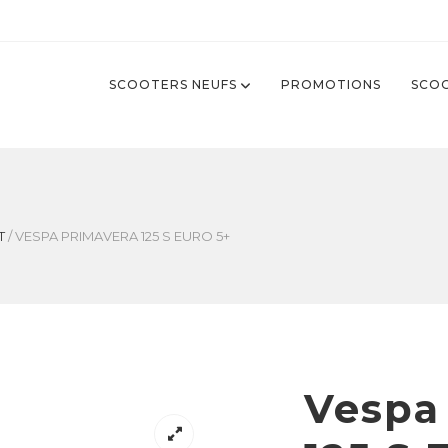
SCOOTERS NEUFS
PROMOTIONS
SCOO
T
/
VESPA PRIMAVERA 125 S EURO 5+
Vespa