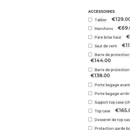
ACCESSOIRES
€129.0
Tablier
€69.
Manchons
€
Pare brise haut
€11
Saut de vent
Barre de protection
€144.00
Barre de protection
€138.00
Porte bagage avant
Porte bagage arriè
Support top case (c
€165.
Top case
Dosseret de top ca
Protection garde b