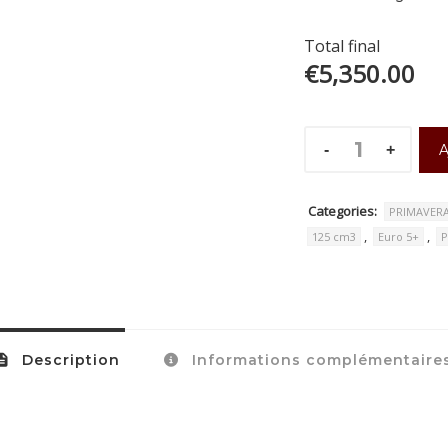
Total final
€5,350.00
A
Categories:
PRIMAVER
,
,
125 cm3
Euro 5+
P
Description
Informations complémentaire