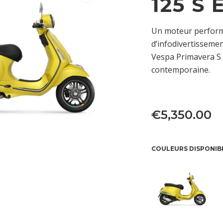
125 S 
Un moteur perform
d’infodivertissemen
Vespa Primavera S 
contemporaine.
€
5,350.00
COULEURS DISPONIB