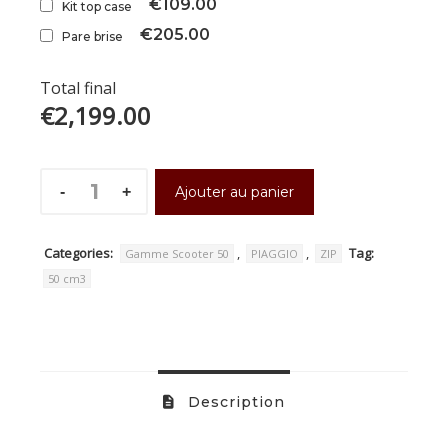
€109.00
Kit top case
€205.00
Pare brise
Total final
€2,199.00
Ajouter au panier
Categories:
,
,
Tag:
Gamme Scooter 50
PIAGGIO
ZIP
50 cm3
Description